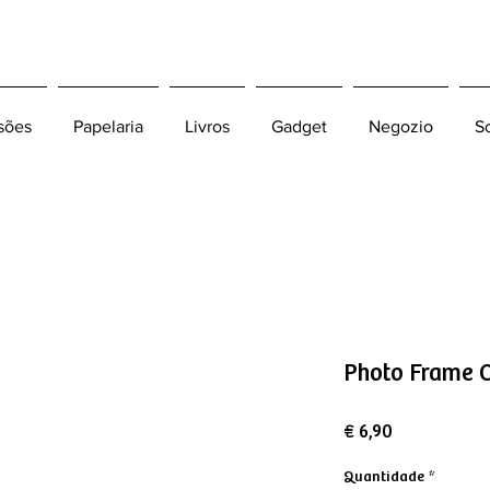
sões
Papelaria
Livros
Gadget
Negozio
S
Photo Frame 
Preço
€ 6,90
Quantidade
*