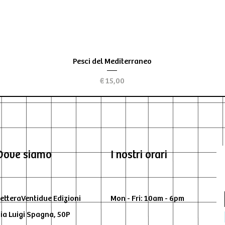
Visualização rápida
Pesci del Mediterraneo
Preço
€ 15,00
Dove siamo
I nostri orari
etteraVentidue Edizioni
Mon - Fri: 10am - 6pm
ia Luigi Spagna, 50P