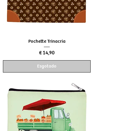
Pochette Trinacria
Preço
€ 14,90
Esgotado