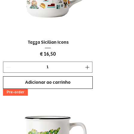
Tazza Sicilian Icons
Preço
€ 16,50
Adicionar ao carrinho
Pre-order