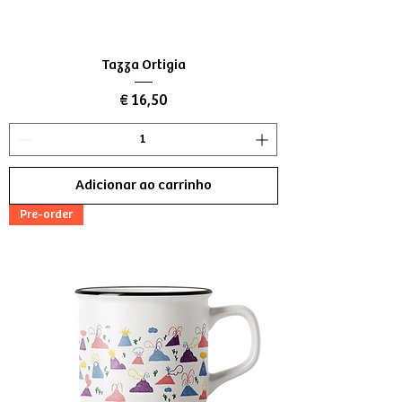
Tazza Ortigia
Preço
€ 16,50
Adicionar ao carrinho
Pre-order