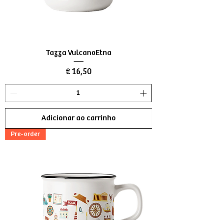
Tazza VulcanoEtna
Preço
€ 16,50
Adicionar ao carrinho
Pre-order