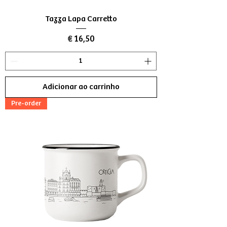
Tazza Lapa Carretto
Preço
€ 16,50
Adicionar ao carrinho
Pre-order