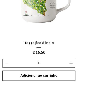
Tazza fico d'india
Preço
€ 16,50
Adicionar ao carrinho