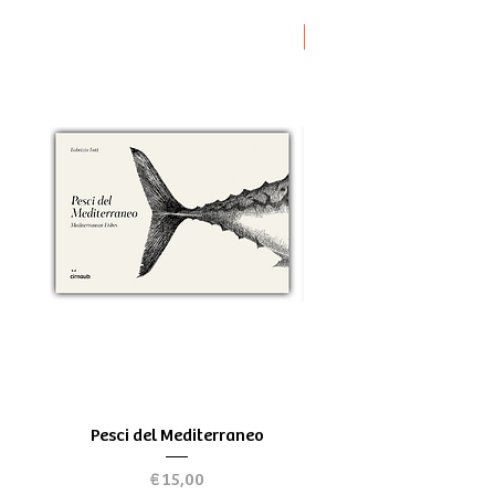
Novità
Pesci del Mediterraneo
Greek Tragedy - for be
Preço
€ 15,00