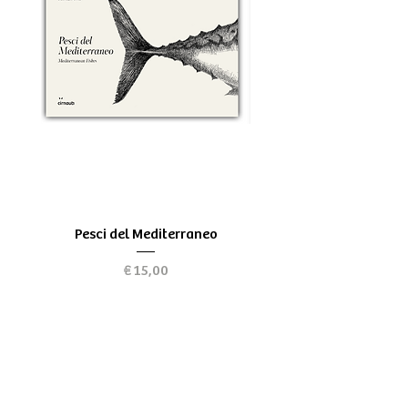
Pesci del Mediterraneo
Greek Tragedy - for be
Preço
€ 15,00
Chi siamo