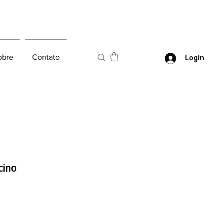
obre
Contato
Login
cino