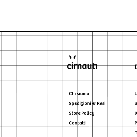
Chi siamo
L
Spedizioni & Resi
v
Store Policy
9
Contatti
P
T