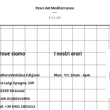
Visualização rápida
Pesci del Mediterraneo
Preço
€ 15,00
Dove siamo
I nostri orari
etteraVentidue Edizioni
Mon - Fri: 10am - 6pm
ia Luigi Spagna, 50P
6100 Siracusa
.IVA 01583340896
el: +39 0931.1851612