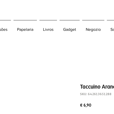
sões
Papelaria
Livros
Gadget
Negozio
S
Taccuino Aran
SKU: 642613651288
Preço
€ 6,90