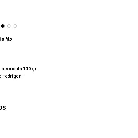
a filo
avorio da 100 gr.
o Fedrigoni
os