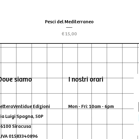
Visualização rápida
Pesci del Mediterraneo
Preço
€ 15,00
Dove siamo
I nostri orari
etteraVentidue Edizioni
Mon - Fri: 10am - 6pm
ia Luigi Spagna, 50P
6100 Siracusa
.IVA 01583340896