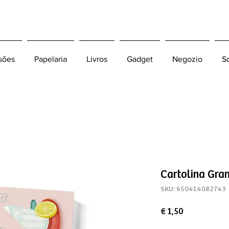
sões
Papelaria
Livros
Gadget
Negozio
S
Cartolina Gran
SKU: 650414082743
Preço
€ 1,50