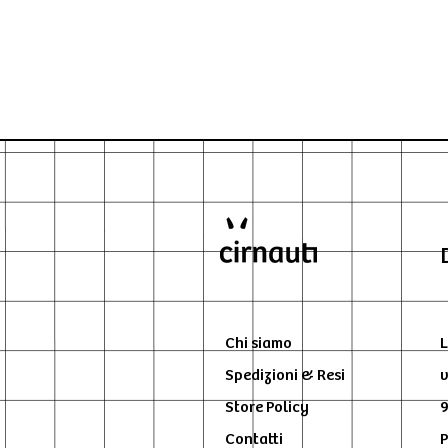
Chi siamo
L
Spedizioni & Resi
v
Store Policy
9
Contatti
P