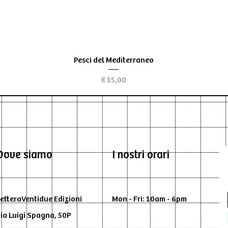
Visualização rápida
Pesci del Mediterraneo
Preço
€ 15,00
Dove siamo
I nostri orari
etteraVentidue Edizioni
Mon - Fri: 10am - 6pm
ia Luigi Spagna, 50P