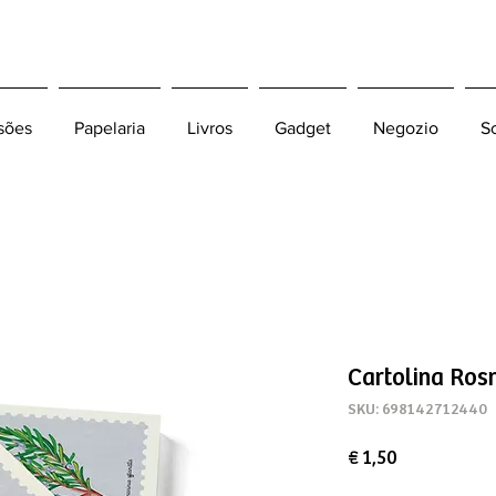
sões
Papelaria
Livros
Gadget
Negozio
S
Cartolina Ros
SKU: 698142712440
Preço
€ 1,50