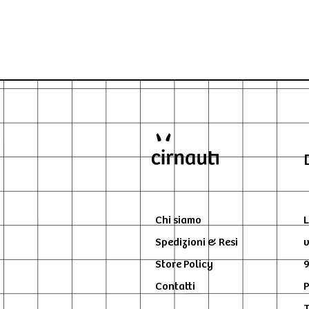
Chi siamo
L
Spedizioni & Resi
v
Store Policy
9
Contatti
P
T