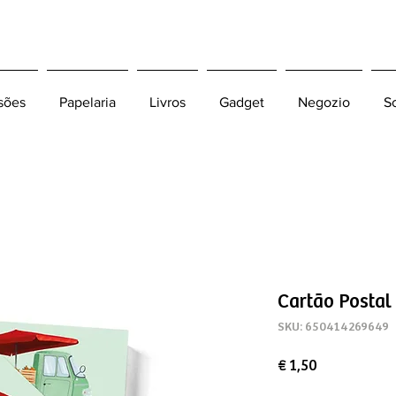
sões
Papelaria
Livros
Gadget
Negozio
S
Cartão Postal
SKU: 650414269649
Preço
€ 1,50