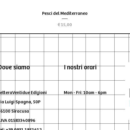
Visualização rápida
Pesci del Mediterraneo
Preço
€ 15,00
Dove siamo
I nostri orari
etteraVentidue Edizioni
Mon - Fri: 10am - 6pm
ia Luigi Spagna, 50P
6100 Siracusa
.IVA 01583340896
el: +39 0931.1851612