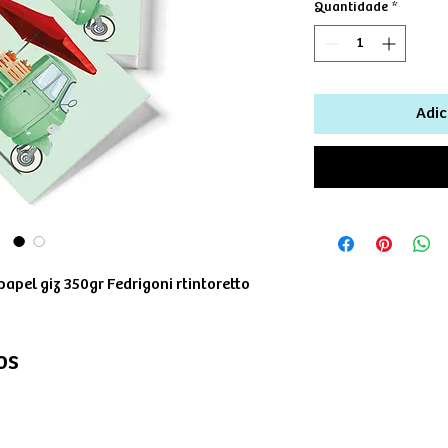
Quantidade
*
Adic
apel giz 350gr Fedrigoni rtintoretto
os